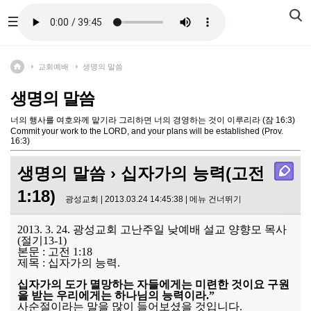
교회예배
생명의 말씀
생명의 말씀
너의 행사를 여호와께 맡기라 그리하면 너의 경영하는 것이 이루리라 (잠 16:3)
Commit your work to the LORD, and your plans will be established (Prov.
16:3)
생명의 말씀
› 십자가의 능력(고전
1:18)
광성교회 | 2013.03.24 14:45:38 |
메뉴 건너뛰기
2013. 3. 24. 광성교회 고난주일 낮예배 설교 양향모 목사
(절기13-1)
본문 : 고전 1:18
제목 : 십자가의 능력.
십자가의 도가 멸망하는 자들에게는 미련한 것이요 구원
을 받는 우리에게는 하나님의 능력이라.”
사순절이라는 말을 많이 들어보셨을 것입니다.