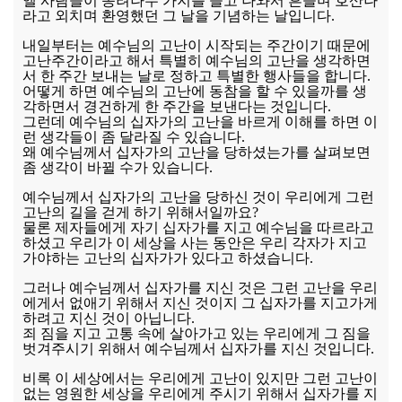
엘 사람들이 종려나무 가지를 들고 나와서 흔들며 호산나
라고 외치며 환영했던 그 날을 기념하는 날입니다.
내일부터는 예수님의 고난이 시작되는 주간이기 때문에
고난주간이라고 해서 특별히 예수님의 고난을 생각하면
서 한 주간 보내는 날로 정하고 특별한 행사들을 합니다.
어떻게 하면 예수님의 고난에 동참을 할 수 있을까를 생
각하면서 경건하게 한 주간을 보낸다는 것입니다.
그런데 예수님의 십자가의 고난을 바르게 이해를 하면 이
런 생각들이 좀 달라질 수 있습니다.
왜 예수님께서 십자가의 고난을 당하셨는가를 살펴보면
좀 생각이 바뀔 수가 있습니다.
예수님께서 십자가의 고난을 당하신 것이 우리에게 그런
고난의 길을 걷게 하기 위해서일까요?
물론 제자들에게 자기 십자가를 지고 예수님을 따르라고
하셨고 우리가 이 세상을 사는 동안은 우리 각자가 지고
가야하는 고난의 십자가가 있다고 하셨습니다.
그러나 예수님께서 십자가를 지신 것은 그런 고난을 우리
에게서 없애기 위해서 지신 것이지 그 십자가를 지고가게
하려고 지신 것이 아닙니다.
죄 짐을 지고 고통 속에 살아가고 있는 우리에게 그 짐을
벗겨주시기 위해서 예수님께서 십자가를 지신 것입니다.
비록 이 세상에서는 우리에게 고난이 있지만 그런 고난이
없는 영원한 세상을 우리에게 주시기 위해서 십자가를 지