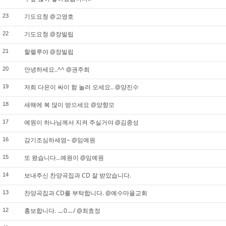
기도요청 @고영호
23
기도요청 @장빌립
22
할렐루야 @장빌립
21
안녕하세요..^^ @권주희
20
저희 다은이 싸이 함 놀러 오세요.. @양진수
19
새해에 복 많이 받으세요 @양향모
18
예원이 하나님께서 지켜 주실거야 @김종성
17
감기조심하세염~ @임예원
16
또 왔습니다...예원이 @임예원
15
보내주신 찬양곡집과 CD 잘 받았습니다.
14
찬양곡집과 CD를 부탁합니다. @예수마을교회
13
홍보합니다. ㅡ0ㅡ/ @최효정
12