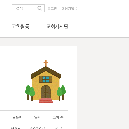
로그인
회원가입
글쓴이
날짜
조회 수
영호코
2022.02.27
6319