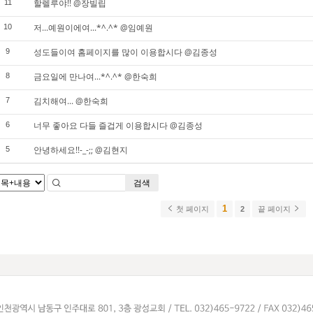
할렐루야!! @장빌립
11
저...예원이에여...*^.^* @임예원
10
성도들이여 홈페이지를 많이 이용합시다 @김종성
9
금요일에 만나여...*^.^* @한숙희
8
김치해여... @한숙희
7
너무 좋아요 다들 즐겁게 이용합시다 @김종성
6
안녕하세요!!-_-;; @김현지
5
검색
1
첫 페이지
2
끝 페이지