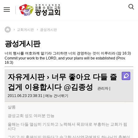
교회게시판
광성게시판
광성게시판
너의 행사를 여호와께 맡기라 그리하면 너의 경영하는 것이 이루리라 (잠 16:3)
Commit your work to the LORD, and your plans will be established (Prov.
16:3)
자유게시판
› 너무 좋아요 다들 즐
겁게 이용합시다 @김종성
관리자 |
2011.06.23 23:38:31 |
메뉴 건너뛰기
샬롬
광성교회 성도 여러분 안뇽
올해는 다들 열심히 기도하고 노력해서 목표대로 부흥하는 교회가 됩
시다
그리고 이 홈페이지 만든다고 수고한 신상엽군에게도 하나님의 축복이