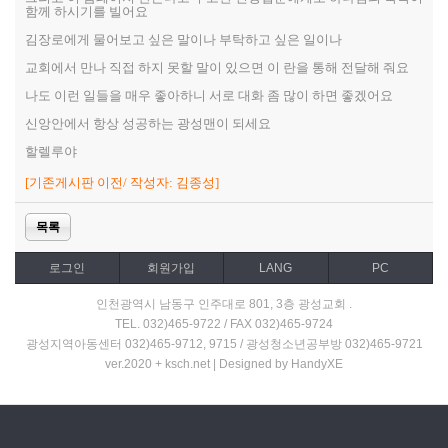
함께 하시기를 빌어요
김장로에게 물어보고 싶은 말이나 부탁하고 싶은 일이나
교회에서 만나 직접 하지 못할 말이 있으면 이 란을 통해 전달해 줘요
나도 이런 일들을 매우 좋아하니 서로 대화 좀 많이 하면 좋겠어요
신앙안에서 항상 성공하는 광성맨이 되세요
할렐루야
[기존게시판 이전/ 작성자: 김종성]
목록
로그인
회원가입
LANG
PC
인천광역시 남동구 인주대로 801, 3층 광성교회 .
TEL. 032)465-9722 / FAX 032)465-9724
광성지역아동센터 032)465-9712, 9715 / 광성청소년공부방 032)465-9721
ver.2020 + ksch.net | Designed by HandyXE