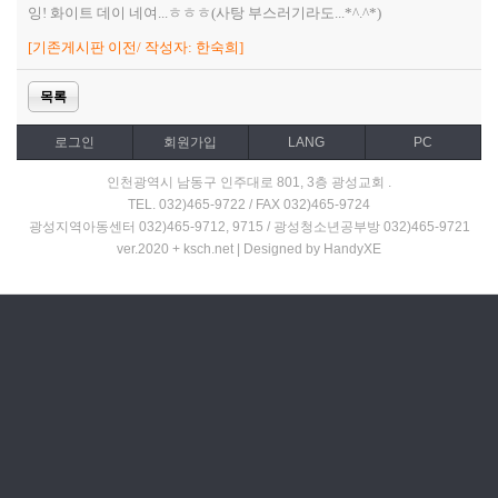
잉! 화이트 데이 네여...ㅎㅎㅎ(사탕 부스러기라도...*^.^*)
[기존게시판 이전/ 작성자: 한숙희]
목록
로그인
회원가입
LANG
PC
인천광역시 남동구 인주대로 801, 3층 광성교회 .
TEL. 032)465-9722 / FAX 032)465-9724
광성지역아동센터 032)465-9712, 9715 / 광성청소년공부방 032)465-9721
ver.2020 + ksch.net | Designed by HandyXE