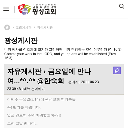
교회게시판
광성게시판
광성게시판
너의 행사를 여호와께 맡기라 그리하면 너의 경영하는 것이 이루리라 (잠 16:3)
Commit your work to the LORD, and your plans will be established (Prov.
16:3)
자유게시판
› 금요일에 만나
여...*^.^* @한숙희
관리자 | 2011.06.23
23:39:48 |
메뉴 건너뛰기
이번주 금요일(3/14) 에 광성교회 여러분들
꼭! 뵙기를 바랍니다.
얼굴 안보여 주면 미워할꼬야~잉!
그럼 그날 만나여...