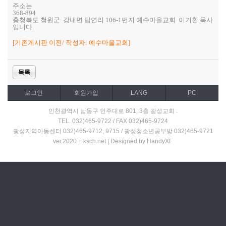
주소는
368-894
충청북도 청원군 강내면 탑연리 106-1번지 예수마을교회 이기환 목사
입니다.
[기존게시판 이전/ 작성자: 예수마을교회]
목록
로그인
회원가입
LANG
PC
인천광역시 남동구 인주대로 801, 3층 광성교회 .
TEL. 032)465-9722 / FAX 032)465-9724
광성지역아동센터 032)465-9712, 9715 / 광성청소년공부방 032)465-9721
ver.2020 + ksch.net | Designed by HandyXE