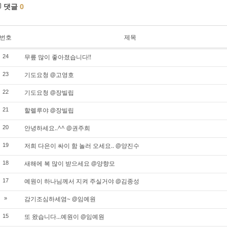
댓글
0
번호
제목
무릎 많이 좋아졌습니다!!
24
기도요청 @고영호
23
기도요청 @장빌립
22
할렐루야 @장빌립
21
안녕하세요..^^ @권주희
20
저희 다은이 싸이 함 놀러 오세요.. @양진수
19
새해에 복 많이 받으세요 @양향모
18
예원이 하나님께서 지켜 주실거야 @김종성
17
감기조심하세염~ @임예원
»
또 왔습니다...예원이 @임예원
15