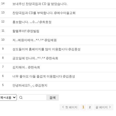
보내주신 찬양곡집과 CD 잘 받았습니다.
14
찬양곡집과 CD를 부탁합니다. @예수마을교회
13
홍보합니다. ㅡ0ㅡ/ @최효정
12
할렐루야!! @장빌립
11
저...예원이에여...*^.^* @임예원
10
성도들이여 홈페이지를 많이 이용합시다 @김종성
9
금요일에 만나여...*^.^* @한숙희
8
김치해여... @한숙희
7
너무 좋아요 다들 즐겁게 이용합시다 @김종성
6
안녕하세요!!-_-;; @김현지
5
검색
1
첫 페이지
2
끝 페이지