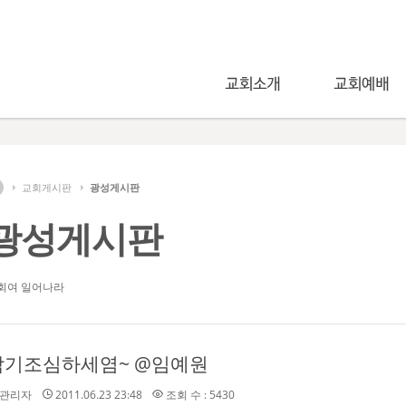
교회게시판
광성게시판
광성게시판
회여 일어나라
감기조심하세염~ @임예원
관리자
2011.06.23 23:48
조회 수 : 5430