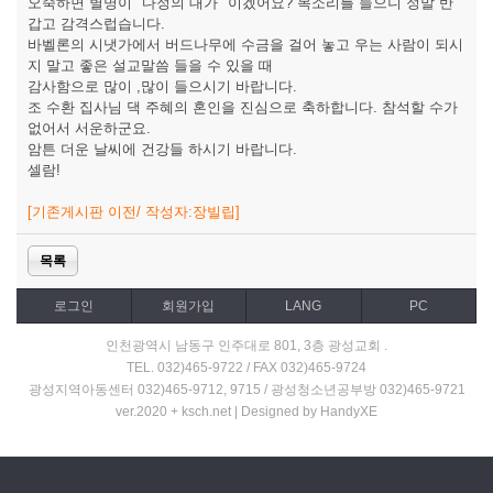
오죽하면 별명이 "다정의 대가" 이겠어요? 목소리를 들으니 정말 반
갑고 감격스럽습니다.
바벨론의 시냇가에서 버드나무에 수금을 걸어 놓고 우는 사람이 되시
지 말고 좋은 설교말씀 들을 수 있을 때
감사함으로 많이 ,많이 들으시기 바랍니다.
조 수환 집사님 댁 주혜의 혼인을 진심으로 축하합니다. 참석할 수가
없어서 서운하군요.
암튼 더운 날씨에 건강들 하시기 바랍니다.
셀람!
[기존게시판 이전/ 작성자:장빌립]
목록
로그인
회원가입
LANG
PC
인천광역시 남동구 인주대로 801, 3층 광성교회 .
TEL. 032)465-9722 / FAX 032)465-9724
광성지역아동센터 032)465-9712, 9715 / 광성청소년공부방 032)465-9721
ver.2020 + ksch.net | Designed by HandyXE