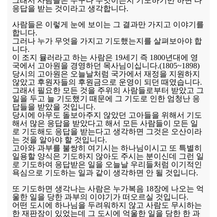
그래서 사람들은 누구나 무엇이든지 기도하기만 하면 다
응답을 받는 것이라고 생각합니다.
사람들은 이렇게 눈에 보이는 그 결과만 가지고 이야기를
합니다.
그러나 누가 무엇을 가지고 기도했는지를 살펴보아야 합
니다.
이 조지 뮬러라고 하는 사람은 19세기 즉 1800년대에 영
국에서 고아원을 경영하던 목사님이십니다.(1805~1898)
당시의 고아원은 오늘날처럼 국가에서 재정을 지원하지
않았고 후원자들의 후원금으로 운영이 되던 때였습니다.
그래서 필요한 모든 것을 주위의 사람들로부터 받았고 그
일을 두고 늘 기도했기 때문에 그 기도로 인한 엄청난 응
답들을 받았을 것입니다.
당시에 아무도 돌보아주지 않았던 고아들을 위해서 기도
해서 많은 응답을 받았다고 해서 모든 사람들이 모든 일
로 기도해도 응답을 받는다고 생각하면 그것은 오산이라
는 것을 알아야 할 것입니다.
고아와 과부를 불쌍히 여기시는 하나님이시고 또 특별히
일용할 양식은 기도하지 않아도 주시는 분이신데 그런 일
로 기도하여 응답받은 일을 오늘날 우리들처럼 이기적인
욕심으로 기도하는 일과 같이 생각하면 안 될 것입니다.
또 기도하면 생각나는 사람은 누가복음 18장에 나오는 억
울한 일을 당한 과부의 이야기가 떠오르실 것입니다.
어떤 도시에 하나님을 두려워하지 않고 사람도 무시하는
한 재판장이 있었는데 그 도시에 억울한 일을 당한 한 과