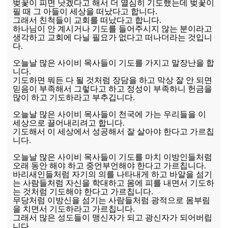
벚꽃이 피면 낫겠다고 해서 더 열심히 기도했는데 벚꽃이
필 때 그 아들이 세상을 떠났다고 합니다.
그래서 친척들이 교회를 떠났다고 합니다.
하나님이 안 계시거나 기도를 들어주시지 않는 분이라고
생각하고 교회에 다닐 필요가 없다고 떠나더라는 것입니
다.
오늘날 많은 사이비 목사들이 기도를 가지고 말장난을 합
니다.
기도하면 뭐든 다 될 것처럼 장담을 하고 막상 잘 안 되면
믿음이 부족해서 그렇다고 하고 정성이 부족하니 헌금을
많이 하고 기도하라고 부추깁니다.
오늘날 많은 사이비 목사들이 천국에 가는 우리들을 이
세상으로 끌어내리려고 합니다.
기도해서 이 세상에서 성공해서 잘 살아야 한다고 가르칩
니다.
오늘날 많은 사이비 목사들이 기도를 마치 이방인들처럼
오래 동안 해야 하고 중언부언해야 한다고 가르칩니다.
바리새인들처럼 자기의 의를 나타내게 하고 바알을 섬기
는 사람들처럼 자신을 학대하고 몸에 피를 내면서 기도하
는 것처럼 기도해야 한다고 가르칩니다.
무당처럼 이방신을 섬기는 사람들처럼 광적으로 몸부림
을 치면서 기도하라고 가르칩니다.
그래서 많은 성도들이 맹신자가 되고 광신자가 되어버립
니다.